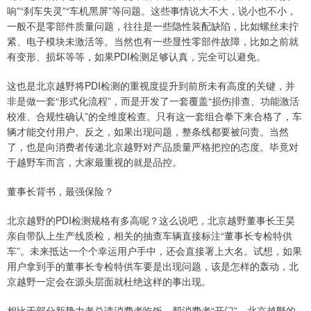
响”“刹车失灵”“车机黑屏”等问题。这些事情说大不大，说小也不小，
一般不是零部件质量问题，往往是一些隐性装配缺陷，比如螺丝未拧
紧、电子模块未激活等。当然也有一些显性零部件故障，比如之前就
有变形、损坏等等，如果PDI检测足够认真，完全可以避免。
这也是北京越野将PDI检测的重视度提升到前所未有高度的关键，并
非是做一套“形式化流程”，而是开发了一套覆盖“损伤排查、功能激活
校准、合规性确认”的全维度检查。只有这一套组合拳下来合格了，车
辆才能交付用户。反之，如果出现问题，整条线都要被问责。当然
了，也是向消费者传递北京越野对产品质量严格把控的态度。毕竟对
于越野车而言，大家最重视的就是品控。
董事长背书，最强保险？
北京越野的PDI检测规格有多高呢？这么说吧，北京越野董事长王昊
亲自带队上生产线质检，相关的抽查车辆直接标注“董事长专检特供
车”。未来抵达一个个幸运用户手中，还会直接署上大名。试想，如果
用户拿到手的董事长专检特供车要是出现问题，该是怎样的轰动，北
京越野一定会在源头层面就杜绝这样的事出现。
相比于部分新势力老总请消费者吃饭、帮消费者“开门”。北京越野的