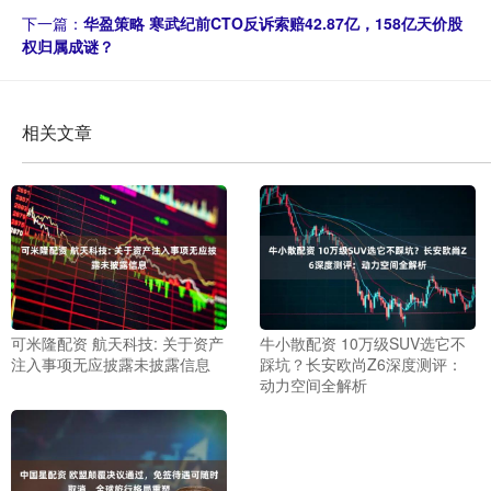
下一篇：
华盈策略 寒武纪前CTO反诉索赔42.87亿，158亿天价股
权归属成谜？
相关文章
可米隆配资 航天科技: 关于资产
牛小散配资 10万级SUV选它不
注入事项无应披露未披露信息
踩坑？长安欧尚Z6深度测评：
动力空间全解析