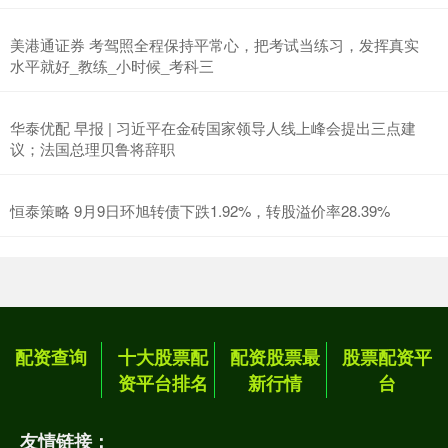
美港通证券 考驾照全程保持平常心，把考试当练习，发挥真实
水平就好_教练_小时候_考科三
华泰优配 早报 | 习近平在金砖国家领导人线上峰会提出三点建
议；法国总理贝鲁将辞职
恒泰策略 9月9日环旭转债下跌1.92%，转股溢价率28.39%
配资查询
十大股票配
配资股票最
股票配资平
资平台排名
新行情
台
友情链接：