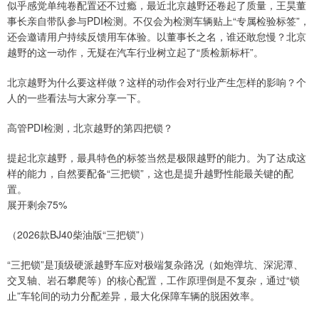
似乎感觉单纯卷配置还不过瘾，最近北京越野还卷起了质量，王昊董
事长亲自带队参与PDI检测。不仅会为检测车辆贴上“专属检验标签”，
还会邀请用户持续反馈用车体验。以董事长之名，谁还敢怠慢？北京
越野的这一动作，无疑在汽车行业树立起了“质检新标杆”。
北京越野为什么要这样做？这样的动作会对行业产生怎样的影响？个
人的一些看法与大家分享一下。
高管PDI检测，北京越野的第四把锁？
提起北京越野，最具特色的标签当然是极限越野的能力。为了达成这
样的能力，自然要配备“三把锁”，这也是提升越野性能最关键的配
置。
展开剩余75%
（2026款BJ40柴油版“三把锁”）
“三把锁”是顶级硬派越野车应对极端复杂路况（如炮弹坑、深泥潭、
交叉轴、岩石攀爬等）的核心配置，工作原理倒是不复杂，通过“锁
止”车轮间的动力分配差异，最大化保障车辆的脱困效率。