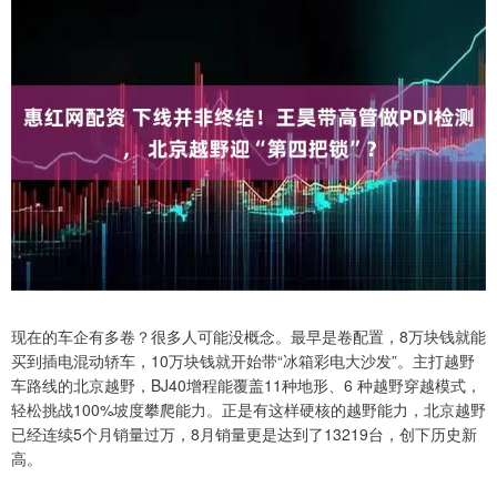
现在的车企有多卷？很多人可能没概念。最早是卷配置，8万块钱就能
买到插电混动轿车，10万块钱就开始带“冰箱彩电大沙发”。主打越野
车路线的北京越野，BJ40增程能覆盖11种地形、6 种越野穿越模式，
轻松挑战100%坡度攀爬能力。正是有这样硬核的越野能力，北京越野
已经连续5个月销量过万，8月销量更是达到了13219台，创下历史新
高。