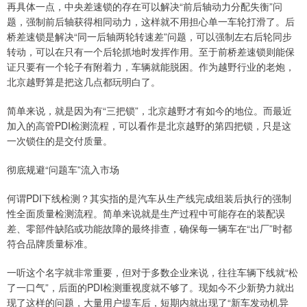
再具体一点，中央差速锁的存在可以解决“前后轴动力分配失衡”问
题，强制前后轴获得相同动力，这样就不用担心单一车轮打滑了。后
桥差速锁是解决“同一后轴两轮转速差”问题，可以强制左右后轮同步
转动，可以在只有一个后轮抓地时发挥作用。至于前桥差速锁则能保
证只要有一个轮子有附着力，车辆就能脱困。作为越野行业的老炮，
北京越野算是把这几点都玩明白了。
简单来说，就是因为有“三把锁”，北京越野才有如今的地位。而最近
加入的高管PDI检测流程，可以看作是北京越野的第四把锁，只是这
一次锁住的是交付质量。
彻底规避“问题车”流入市场
何谓PDI下线检测？其实指的是汽车从生产线完成组装后执行的强制
性全面质量检测流程。简单来说就是生产过程中可能存在的装配误
差、零部件缺陷或功能故障的最终排查，确保每一辆车在“出厂”时都
符合品牌质量标准。
一听这个名字就非常重要，但对于多数企业来说，往往车辆下线就“松
了一口气”，后面的PDI检测重视度就不够了。现如今不少新势力就出
现了这样的问题，大量用户提车后，短期内就出现了“新车发动机异