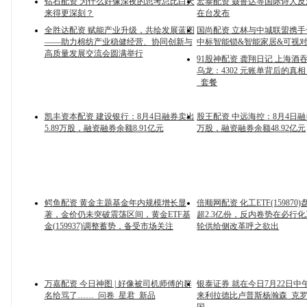
钻石配资 为什么好像深夜的思考总比白天
宏泰配资 聂鲁达等国际诗人
来得更深刻？
在台发布
全胜达配资 赋能产业升级，共绘发展蓝图
国尚配资 立林与中城联盟携
——助力棉纺产业稳健经营、协同创新与
中标智能锁&智能家居&可视
高质量发展交流会圆满举行
91股神配资 龚翔日记 上海酒
乌龙：4302 元账单背后的真相
_套餐
凯丰资本配资 建设银行：8月4日融券卖出
股王配资 中远海控：8月4日融券
5.89万股，融资融券余额8.91亿元
万股，融资融券余额48.92亿元
鳄鱼配资 黄金主题基金年内规模增长显
倍顺网配资 化工ETF(159870
著，金价仍未突破震荡区间，黄金ETF基
超2.3亿份，反内卷势在必行
金(159937)调整蓄势，备受市场关注
轮供给侧改革呼之欲出
万嘉配资 今日神图 | 好像被司机师傅的群
银泰证券 就在今日7月22日中
名给骂了……_问卷_星君_新品
来利拉德比卢普斯杨瀚森_克罗