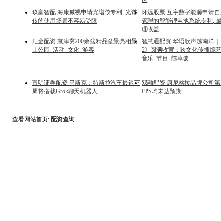
国
玖富智配 海康威视申请光谱仪专利, 光谱
怀远股票 互宇数字能源申请
仪的使用场景不容易受限
管理的智能锂电池系统专利, 
理收益
汇金配资 京津冀200余盆精品盆景亮相景
智慧通配资 华语歌声越南洋
山公园_活动_文化_游客
2》圆满收官：跨文化传播综艺
音乐_节目_陈卓璇
富明证券配资 马斯克：特斯拉汽车最迟下
双融配资 康尼格拉品牌公司
周将搭载Grok聊天机器人
EPS均未达预期
查看网站首页:
配资查询