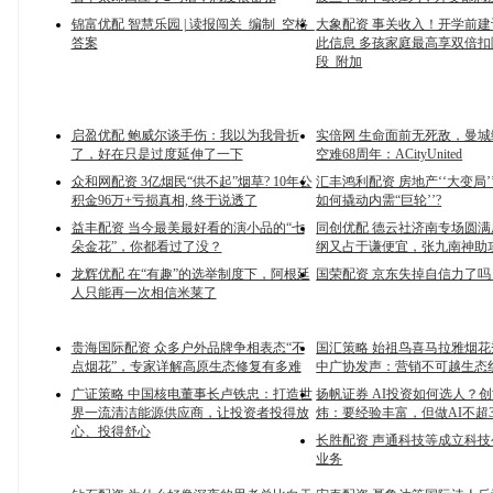
锦富优配 智慧乐园 | 读报闯关_编制_空格_
大象配资 事关收入！开学前
答案
此信息 多孩家庭最高享双倍扣
段_附加
启盈优配 鲍威尔谈手伤：我以为我骨折
实倍网 生命面前无死敌，曼
了，好在只是过度延伸了一下
空难68周年：ACityUnited
众和网配资 3亿烟民“供不起”烟草? 10年公
汇丰鸿利配资 房地产‘‘大变局’’:
积金96万+亏损真相, 终于说透了
如何撬动内需“巨轮’’?
益丰配资 当今最美最好看的演小品的“七
同创优配 德云社济南专场圆
朵金花”，你都看过了没？
纲又占于谦便宜，张九南神助
龙辉优配 在“有趣”的选举制度下，阿根廷
国荣配资 京东失掉自信力了吗
人只能再一次相信米莱了
贵海国际配资 众多户外品牌争相表态“不
国汇策略 始祖鸟喜马拉雅烟
点烟花”，专家详解高原生态修复有多难
中广协发声：营销不可越生态
广证策略 中国核电董事长卢铁忠：打造世
扬帆证券 AI投资如何选人？
界一流清洁能源供应商，让投资者投得放
炜：要经验丰富，但做AI不超
心、投得舒心
长胜配资 声通科技等成立科技
业务