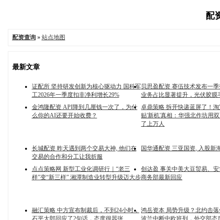
配资
配资查询
»
站点地图
最新文章
证配所 坚持研发创新为核心驱动力 国科军
贝思盈配资 赛伍技术发布一
工2026年一季度扣非净利增长29%
业务占比显著提升，光伏胶膜
金鸿隆配资 API降到几厘钱一次了，为什
卓鼎策略 拆开快递蓝屏了！
么你的AI还要开始收费？
贴'新机'真相：华强北作坊用
了上万人
长城配资 昨天遇到两个交易大神, 他们在
国华通配资 三亚国资, 入股新
交易的合作和分工让我折服
点点策略网 新型工业化调研行｜“老三
创达盈 事关中美大豆贸易、
样”变“新三样” 湘潭制造业转型升级迈大步
商务部最新回应
融汇策略 中方宣布制裁后，不到24小时，
鸿岳资本 局势升级？北约击
石平太郎回应了2句话，态度很嚣张
波兰中断中欧班列，外交部态