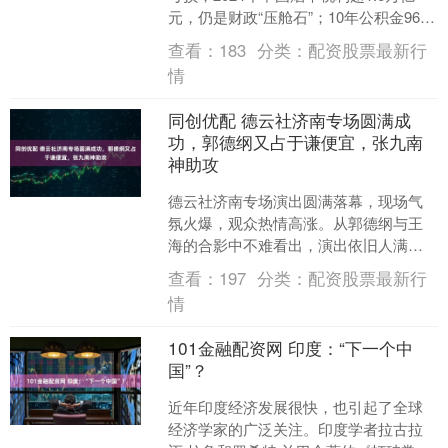
元，仍是财政“压舱石”；10年公积金96万
是极少数高管/核心骨干的个案，与普通
查看：
183
分类：
配资股票最新行
员工无关....
情
同创优配 德云社济南专场圆满成
功，郭德纲又占于谦便宜，张九南
神助攻
德云社济南专场演出圆满落幕，现场气
氛火爆，观众热情高涨。从郭德纲与王
海的合影中不难看出，演出依旧人满为
患。演出精彩纷呈，返场环节同样充满
查看：
197
分类：
配资股票最新行
趣味。返场小节目中，张九....
情
101金融配资网 印度：“下一个中
国”？
近年印度经济发展很快，也引起了全球
经济学家的广泛关注。印度学者拉古拉