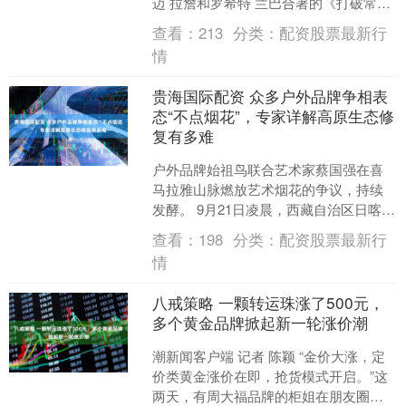
迈 拉詹和罗希特 兰巴合著的《打破常
规：印度特色的繁荣之路》，就是分析
查看：
213
分类：
配资股票最新行
印度经济发展模式与前景....
情
贵海国际配资 众多户外品牌争相表
态“不点烟花”，专家详解高原生态修
复有多难
户外品牌始祖鸟联合艺术家蔡国强在喜
马拉雅山脉燃放艺术烟花的争议，持续
发酵。 9月21日凌晨，西藏自治区日喀则
市发布情况通报称，《蔡国强：升龙》
查看：
198
分类：
配资股票最新行
烟花秀视频在网络发....
情
八戒策略 一颗转运珠涨了500元，
多个黄金品牌掀起新一轮涨价潮
潮新闻客户端 记者 陈颖 “金价大涨，定
价类黄金涨价在即，抢货模式开启。”这
两天，有周大福品牌的柜姐在朋友圈挂