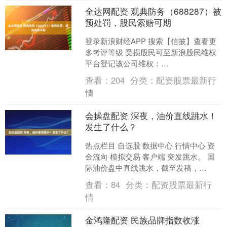
全达网配资 观典防务（688287）被
预处罚，股民索赔可期
登录新浪财经APP 搜索【信披】查看更
多考评等级 受损股民可至新浪股民维权
平台登记该公司维权：
http://wq.finance.sina.com.cn/ 关注....
查看：
204
分类：
配资股票最新行
情
会操盘配资 深夜，油价直线跳水！
发生了什么？
热点栏目 自选股 数据中心 行情中心 资
金流向 模拟交易 客户端 突发跳水。 国
际油价盘中直线跳水，截至发稿，
NYMEX WTI原油跌超2%，ICE布油跌近
查看：
84
分类：
配资股票最新行
2%....
情
金鸿隆配资 民族品牌指数收涨