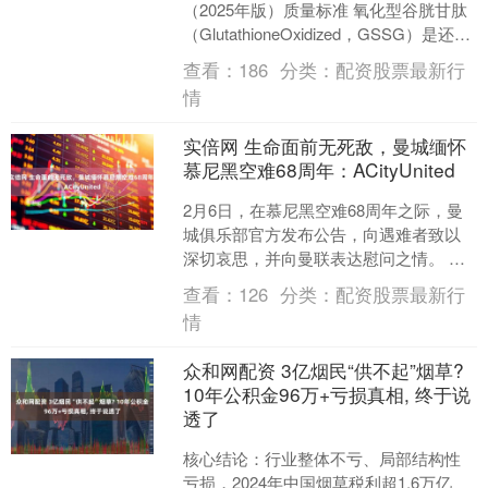
（2025年版）质量标准 氧化型谷胱甘肽
（GlutathioneOxidized，GSSG）是还原
型谷胱甘肽（GSH）的氧化形....
查看：
186
分类：
配资股票最新行
情
实倍网 生命面前无死敌，曼城缅怀
慕尼黑空难68周年：ACityUnited
2月6日，在慕尼黑空难68周年之际，曼
城俱乐部官方发布公告，向遇难者致以
深切哀思，并向曼联表达慰问之情。 曼
城官方晒出了“A City United”的海报，
查看：
126
分类：
配资股票最新行
并....
情
众和网配资 3亿烟民“供不起”烟草?
10年公积金96万+亏损真相, 终于说
透了
核心结论：行业整体不亏、局部结构性
亏损，2024年中国烟草税利超1.6万亿