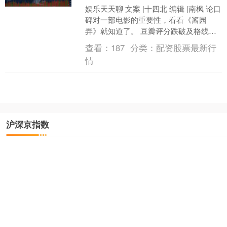
娱乐天天聊 文案 |十四北 编辑 |南枫 论口
碑对一部电影的重要性，看看《酱园
弄》就知道了。 豆瓣评分跌破及格线，
预测票房已经超不过5亿，下一部的票房
查看：
187
分类：
配资股票最新行
或许更让人....
情
沪深京指数
上证综指
3940.04
+39.68
+1.02%