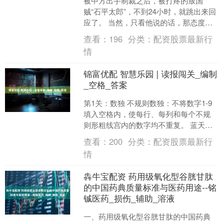
被中方出手制裁之后，被打疼的叛国
贼“石平太郎”，不到24小时，就跳出来回
应了。 当然，只看他说的话，那态度还
是非常嚣张的。这个“太郎”拉拉杂杂回应
查看：
196
分类：
配资股票最新行
了很多，但总结....
情
锦富优配 智慧乐园 | 读报闯关_编制
_空格_答案
第1关：数独 不规则数独：不将数字1-9
填入空格内，使每行、每列和每个不规
则形粗线宫内的数字均不重复。 蓝天编
制 答案： 第2关：趣组词牌名 请在下图
查看：
200
分类：
配资股票最新行
每行城市地....
情
犇牛宝配资 药用级氧化型谷胱甘肽
的中国药典质量标准与医药用途--铭
铖医药_损伤_辅助_溶液
一、药用级氧化型谷胱甘肽的中国药典