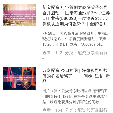
新宝配资 行业首例券商资管子公司
合并启动， 国泰海通涨超3%，证券
ETF龙头(560090)一度涨近2%，证
券板块近期为何强势？中金解读！
7月28日，大盘高开后下探回升，午前出
现短线急跌，午后再度回升翻红。截至
13:20，证券ETF龙头（560090）涨
0.76%，盘中一度涨近2%。 证券ETF
查看：
112
分类：
配资股票最新行
龙....
情
万嘉配资 今日神图 | 好像被司机师
傅的群名给骂了……_问卷_星君_新
品
图片来源：公众号@吐槽星君 感谢鸭宝
们的支持！ 我们正在筹备名画主题冰箱
贴，诚邀您花几分钟填写这份问卷。 您
的宝贵意见对我们至关重要！ 完整填写
查看：
164
分类：
配资股票最新行
问卷的朋友，将有....