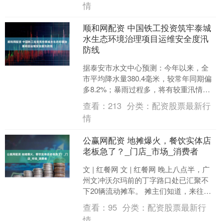
情
顺和网配资 中国铁工投资筑牢泰城
水生态环境治理项目运维安全度汛
防线
据泰安市水文中心预测：今年以来，全
市平均降水量380.4毫米，较常年同期偏
多8.2%；暴雨过程多，将有较重汛情。
为积极应对严峻的防汛形势，中国铁工
查看：
213
分类：
配资股票最新行
投资旗下中铁....
情
公赢网配资 地摊爆火，餐饮实体店
老板急了？_门店_市场_消费者
文 | 红餐网 文 | 红餐网 晚上八点半，广
州文冲沃尔玛前的丁字路口处已汇聚不
下20辆流动摊车。 摊主们知道，来往的
人群此刻正在饥肠辘辘，“大动馋心”。 麻
查看：
95
分类：
配资股票最新行
辣....
情