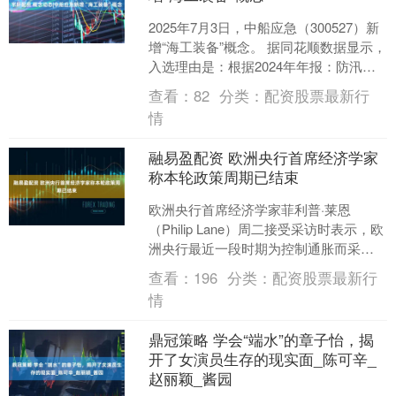
2025年7月3日，中船应急（300527）新
增“海工装备”概念。 据同花顺数据显示，
入选理由是：根据2024年年报：防汛抢
险领域：主导产品有海上应急搜救系
查看：
82
分类：
配资股票最新行
统、....
情
融易盈配资 欧洲央行首席经济学家
称本轮政策周期已结束
欧洲央行首席经济学家菲利普·莱恩
（Philip Lane）周二接受采访时表示，欧
洲央行最近一段时期为控制通胀而采取
的货币政策干预措施已经“结束”。 莱恩在
查看：
196
分类：
配资股票最新行
葡萄牙....
情
鼎冠策略 学会“端水”的章子怡，揭
开了女演员生存的现实面_陈可辛_
赵丽颖_酱园