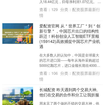
入18.44亿元，归母净利润1.07亿元。 据
了解，一季度作为民爆行业传统淡....
查看：
129
分类：
配资股票最新行
情
爱配资官网 从＂世界工厂＂到＂创
新引擎＂，中国芯片出口的结构性
跃迁！科创创业人工智能ETF景顺
(159142)高效捕捉中国芯片产业机
遇
在大多数人的认知中，中国是全球最大
的芯片进口国——每年从海外采购超过
5000亿颗芯片，进口金额长期在4000亿
美元上下波动，这一数字甚至超过了石
查看：
106
分类：
配资股票最新行
油，成为中国单一....
情
长城配资 昨天遇到两个交易大神,
他们在交易的合作和分工让我折服
周末见了两个做的不错的交易大神，他