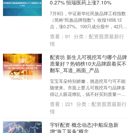
0.27% 恒瑞医药上涨7.10%
7月9日，中证新华社民族品牌工程指数
（简称“民族品牌指数”）收报1658.12
点，涨0.27%。100只成分股中，42只上
涨、2只平盘、56只下跌。其中，恒瑞
查看：
91
分类：
配资股票最新行
医....
情
配资坊 新生儿可视挖耳勺哪个品牌
质量好？热销榜10大品牌跟着买不
翻车_耳道_画面_产品
宝宝耳朵特别娇嫩，挑选挖耳勺可不能
随便来。市面上婴儿可视挖耳勺品牌多
得让人眼花缭乱，搞不好买到质量一般
的还容易伤害娃娃耳朵。这次帮大家整
查看：
221
分类：
配资股票最新行
理了2025年销量和口碑....
情
宇轩配资 概念动态|中船应急新
增“海工装备”概念