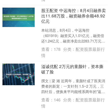
股王配资 中远海控：8月4日融券卖
出11.68万股，融资融券余额48.92
亿元
本站消息，8月4日，中远海控
（601919）融资买入1.01亿元，融资偿
还1.24亿元，融资净卖出2283.71万元，
融资余额48.69亿元，近20个交易日中
查看：
178
分类：
配资股票最新行
有....
情
溢诚优配 2万元的童颜针，资本撕
破了脸
撰文 | 梁 湘 近两年，童颜针成了医美消
费者的新宠：一支针剂 1.5~2 万元，三
四针后，便换来平均能维系两年的"返老
还童"。预计 2025 年，中国童颜针市....
查看：
146
分类：
配资股票最新行
情