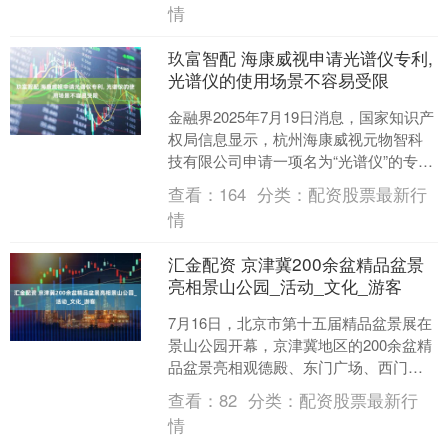
情
玖富智配 海康威视申请光谱仪专利,
光谱仪的使用场景不容易受限
金融界2025年7月19日消息，国家知识产
权局信息显示，杭州海康威视元物智科
技有限公司申请一项名为“光谱仪”的专
利，公开号CN120333619A，申请日期为
查看：
164
分类：
配资股票最新行
2....
情
汇金配资 京津冀200余盆精品盆景
亮相景山公园_活动_文化_游客
7月16日，北京市第十五届精品盆景展在
景山公园开幕，京津冀地区的200余盆精
品盆景亮相观德殿、东门广场、西门广
场及环园主路两侧，古建红墙与清雅盆
查看：
82
分类：
配资股票最新行
景相映成趣。北京....
情