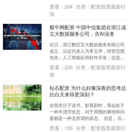
出类似内容。 社交平台上，有多位网友
查看：
204
分类：
配资股票最新行
发帖称周大福“....
情
般牛网配资 中国中信集团在浙江成
立大数据服务公司，含AI业务
近日，浙江数巨宝大数据服务有限公司
成立，法定代表人为李玉萍，经营范围
包含：人工智能应用软件开发；信息技
术咨询服务；云计算装备技术服务；网
查看：
200
分类：
配资股票最新行
络与信息安全软件开发等。....
情
钻石配资 为什么好像深夜的思考总
比白天来得更深刻？
在我专注于读书、影视剧时，我会处于
一种半漂浮状态，对于周围的事情和问
题都是一种无所谓的状态。 但是，当我
真的回到现实中来，专注于生活中具体
查看：
153
分类：
配资股票最新行
事情时，会一时变得迷茫....