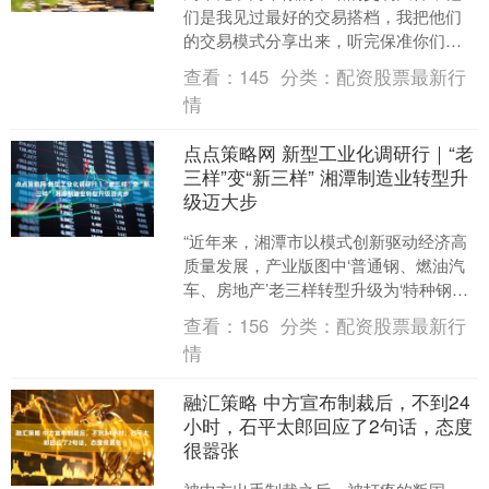
们是我见过最好的交易搭档，我把他们
的交易模式分享出来，听完保准你们又
羡慕又佩服！ 为什么会羡慕？ 因为这两
查看：
145
分类：
配资股票最新行
个交易者不止交易做得....
情
点点策略网 新型工业化调研行｜“老
三样”变“新三样” 湘潭制造业转型升
级迈大步
“近年来，湘潭市以模式创新驱动经济高
质量发展，产业版图中‘普通钢、燃油汽
车、房地产’老三样转型升级为‘特种钢、
电动汽车、先进电池’新三样，大踏步向
查看：
156
分类：
配资股票最新行
先进制造业高地....
情
融汇策略 中方宣布制裁后，不到24
小时，石平太郎回应了2句话，态度
很嚣张