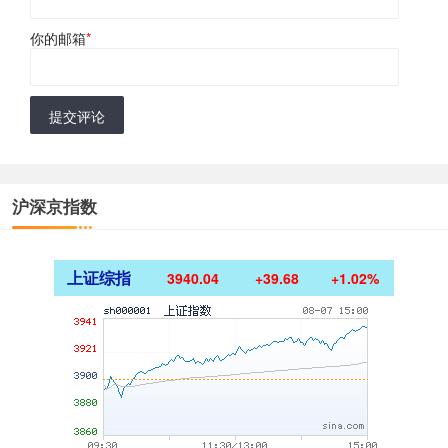
你的邮箱
*
提交评论
沪深京指数
上证综指
3940.04
+39.68
+1.02%