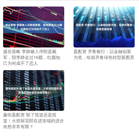
盛谷策略 李静嫁人伴郎是戴
盈配资 齐鲁银行：以金融创新
军，陪李静走过16载，红颜知
为笔，绘就齐鲁绿色转型新图景
己为何成不了恋人
鑫恒盈配资 除了投篮还是投
篮！火箭探花郎在进攻端的进步
依然非常有限？