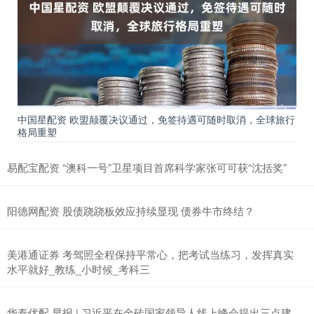
中国星配资 欧盟颠覆决议通过，免签待遇可随时取消，全球旅行
格局重塑
易配宝配资 “澳科一号”卫星项目首席科学家张可可获“沈括奖”
阳德网配资 股债跷跷板效应持续显现 债券牛市终结？
美港通证券 考驾照全程保持平常心，把考试当练习，发挥真实
水平就好_教练_小时候_考科三
华泰优配 早报 | 习近平在金砖国家领导人线上峰会提出三点建