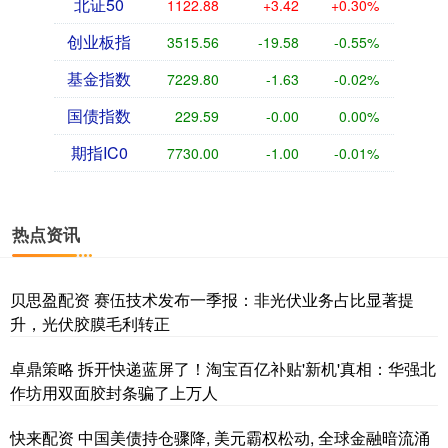
北证50
1122.88
+3.42
+0.30%
创业板指
3515.56
-19.58
-0.55%
基金指数
7229.80
-1.63
-0.02%
国债指数
229.59
-0.00
0.00%
期指IC0
7730.00
-1.00
-0.01%
热点资讯
贝思盈配资 赛伍技术发布一季报：非光伏业务占比显著提
升，光伏胶膜毛利转正
卓鼎策略 拆开快递蓝屏了！淘宝百亿补贴'新机'真相：华强北
作坊用双面胶封条骗了上万人
快来配资 中国美债持仓骤降, 美元霸权松动, 全球金融暗流涌