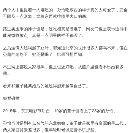
两个人手里提着一大堆吃的，孙怡吃东西的样子真的太可爱了，完全
不顾及一点形象，拿着东西就往嘴里大口的塞。
路过卖玉米的摊子也是，这吃相真是没谁了，网友们也是表示道能不
能稍微收敛点，真是一点明星的样子都没了。
之后这俩人还喝起了豆汁，都知道北京的豆汁很多人都喝不来，但在
孙越的忽悠下，她还是喝了，结果可想而知。
不过网上都说人家很黑，但是也还好吧，从照片里也看不出她有多
黑。
看来和董子健离婚后的她过得越来越像自己了。
短暂碰撞
2015年，东京电影节后台，19岁的董子健看上了23岁的孙怡。
孙怡当时是刚有点名气的东北姑娘，董子健是家里有资源的星二代，
两人家庭背景差很多，但年轻时候谈恋爱不讲那些。