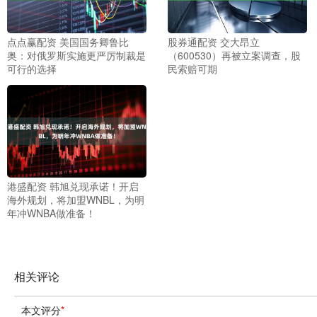
点点赢配资 美国国务卿鲁比
股券通配资 交大昂立
奥：对俄罗斯实施更严厉制裁是
（600530）再被立案调查，股
可行的选择
民索赔可期
港盛配资 韩旭兑现承诺！开启
海外规划，将加盟WNBL，为明
年冲WNBA做准备！
相关评论
本文评分
*