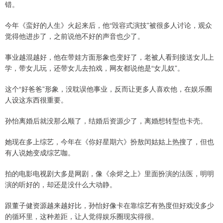
错。
今年《蛮好的人生》火起来后，他“毁容式演技”被很多人讨论，观众
觉得他进步了，之前说他不好的声音也少了。
事业越混越好，他在带娃方面形象也变好了，老被人看到接送女儿上
学，带女儿玩，还带女儿去拍戏，网友都说他是“女儿奴”。
这个“好爸爸”形象，没耽误他事业，反而让更多人喜欢他，在娱乐圈
人设这东西很重要。
孙怡离婚后就没那么顺了，结婚后资源少了，离婚想转型也卡壳。
她现在多上综艺，今年在《你好星期六》扮敖闰姑姑上热搜了，但也
有人说她变成综艺咖。
拍的电影电视剧大多是网剧，像《余烬之上》里面扮演的法医，明明
演的听好的，却还是没什么大动静。
跟董子健资源越来越好比，孙怡好像卡在靠综艺有热度但好戏没多少
的循环里，这种差距，让人觉得娱乐圈现实得很。