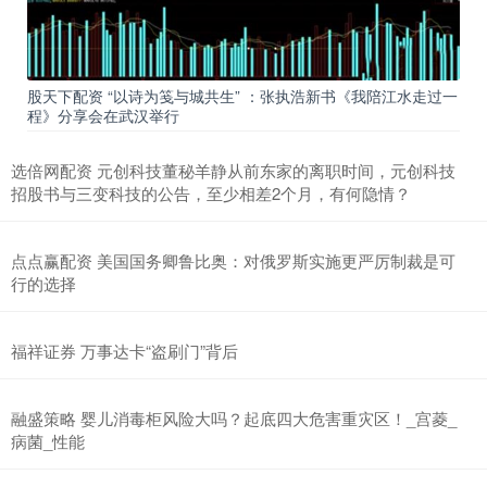
股天下配资 “以诗为笺与城共生” ：张执浩新书《我陪江水走过一
程》分享会在武汉举行
选倍网配资 元创科技董秘羊静从前东家的离职时间，元创科技
招股书与三变科技的公告，至少相差2个月，有何隐情？
点点赢配资 美国国务卿鲁比奥：对俄罗斯实施更严厉制裁是可
行的选择
福祥证券 万事达卡“盗刷门”背后
融盛策略 婴儿消毒柜风险大吗？起底四大危害重灾区！_宫菱_
病菌_性能