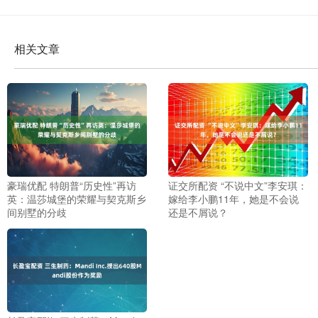
相关文章
豪瑞优配 特朗普“历史性”再访
证交所配资 “不说中文”李安琪：
英：温莎城堡的荣耀与契克斯乡
嫁给李小鹏11年，她是不会说
间别墅的分歧
还是不屑说？