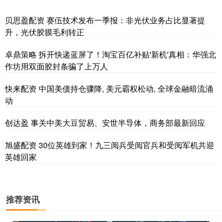
贝思盈配资 赛伍技术发布一季报：非光伏业务占比显著提
升，光伏胶膜毛利转正
卓鼎策略 拆开快递蓝屏了！淘宝百亿补贴'新机'真相：华强北
作坊用双面胶封条骗了上万人
快来配资 中国美债持仓骤降, 美元霸权松动, 全球金融暗流涌
动
创达盈 事关中美大豆贸易、安世半导体，商务部最新回应
旭盛配资 30位英雄到家！九三阅兵受阅官兵和受阅军机共迎
英雄回家
推荐资讯