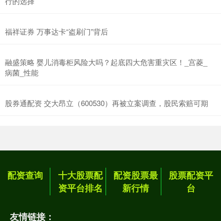
行的选择
福祥证券 万事达卡“盗刷门”背后
融盛策略 婴儿消毒柜风险大吗？起底四大危害重灾区！_宫菱_
病菌_性能
股券通配资 交大昂立（600530）再被立案调查，股民索赔可期
配资查询
十大股票配
配资股票最
股票配资平
资平台排名
新行情
台
友情链接：