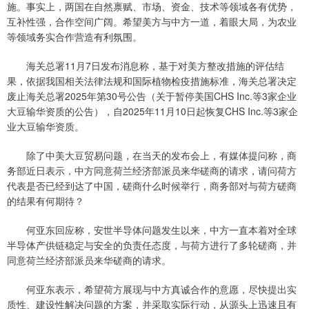
施。事实上，两国在自然禀赋、市场、资金、技术等领域各有优势，
互补性强，合作空间广阔。希望美方与中方一道，着眼大局，为农业
等领域务实合作营造有利氛围。
海关总署11月7日发布消息称，基于对美方整改措施的评估结
果，依据我国相关法律法规和国际植物检疫措施标准，海关总署决定
废止海关总署2025年第30号公告（关于暂停美国CHS Inc.等3家企业
大豆输华资质的公告），自2025年11月10日起恢复CHS Inc.等3家企
业大豆输华资质。
除了中美大豆贸易问题，在当天的发布会上，有媒体提问称，商
务部近日表示，中方同意荷兰经济部派员来华磋商的请求，请问荷方
代表是否已经到达了中国，磋商什么时候举行，商务部对与荷方磋商
的结果有何期待？
何亚东回应称，安世半导体问题发生以来，中方一直本着对全球
半导体产供链稳定与安全的负责任态度，与荷方进行了多轮磋商，并
同意荷兰经济部派员来华磋商的请求。
何亚东表示，希望荷方展现与中方真诚合作的意愿，尽快提出实
质性、建设性解决问题的方案，并采取实际行动，从源头上迅速且有