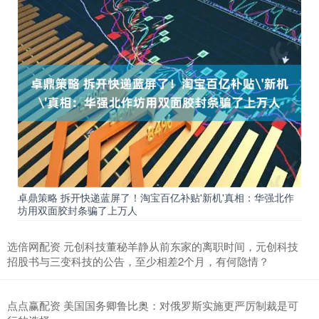
卓鼎策略 拆开快递蓝屏了！淘宝百亿补贴'新机'真相：华强北作
坊用双面胶封条骗了上万人
选倍网配资 元创科技董秘羊静从前东家的离职时间，元创科技
招股书与三变科技的公告，至少相差2个月，有何隐情？
点点赢配资 美国国务卿鲁比奥：对俄罗斯实施更严厉制裁是可