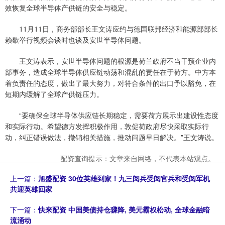
效恢复全球半导体产供链的安全与稳定。
11月11日，商务部部长王文涛应约与德国联邦经济和能源部部长
赖歇举行视频会谈时也谈及安世半导体问题。
王文涛表示，安世半导体问题的根源是荷兰政府不当干预企业内
部事务，造成全球半导体供应链动荡和混乱的责任在于荷方。中方本
着负责任的态度，做出了最大努力，对符合条件的出口予以豁免，在
短期内缓解了全球产供链压力。
“要确保全球半导体供应链长期稳定，需要荷方展示出建设性态度
和实际行动。希望德方发挥积极作用，敦促荷政府尽快采取实际行
动，纠正错误做法，撤销相关措施，推动问题早日解决。”王文涛说。
配资查询提示：文章来自网络，不代表本站观点。
上一篇：
旭盛配资 30位英雄到家！九三阅兵受阅官兵和受阅军机
共迎英雄回家
下一篇：
快来配资 中国美债持仓骤降, 美元霸权松动, 全球金融暗
流涌动