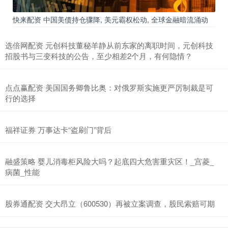
快来配资 中国美债持仓骤降, 美元霸权松动, 全球金融暗流涌动
选倍网配资 元创科技董秘羊静从前东家的离职时间，元创科技
招股书与三变科技的公告，至少相差2个月，有何隐情？
点点赢配资 美国国务卿鲁比奥：对俄罗斯实施更严厉制裁是可
行的选择
福祥证券 万事达卡“盗刷门”背后
融盛策略 婴儿消毒柜风险大吗？起底四大危害重灾区！_宫菱_
病菌_性能
股券通配资 交大昂立（600530）再被立案调查，股民索赔可期