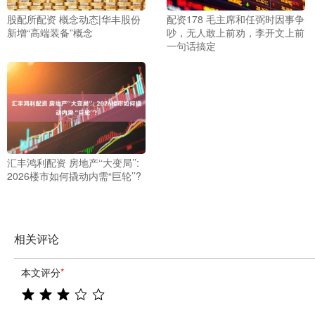
股配所配资 概念动态|华丰股份
配资178 毛主席和任弼时因事争
新增“高端装备”概念
吵，无人敢上前劝，李开文上前
一句话搞定
汇丰鸿利配资 房地产‘‘大变局’’:
2026楼市如何撬动内需“巨轮’’?
相关评论
本文评分
*