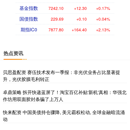
基金指数
7242.10
+12.30
+0.17%
国债指数
229.69
+0.10
+0.04%
期指IC0
7877.80
+164.40
+2.13%
热点资讯
贝思盈配资 赛伍技术发布一季报：非光伏业务占比显著提
升，光伏胶膜毛利转正
卓鼎策略 拆开快递蓝屏了！淘宝百亿补贴'新机'真相：华强北
作坊用双面胶封条骗了上万人
快来配资 中国美债持仓骤降, 美元霸权松动, 全球金融暗流涌
动