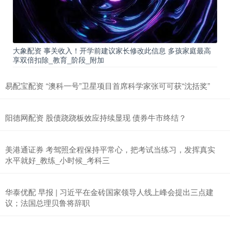
大象配资 事关收入！开学前建议家长修改此信息 多孩家庭最高
享双倍扣除_教育_阶段_附加
易配宝配资 “澳科一号”卫星项目首席科学家张可可获“沈括奖”
阳德网配资 股债跷跷板效应持续显现 债券牛市终结？
美港通证券 考驾照全程保持平常心，把考试当练习，发挥真实
水平就好_教练_小时候_考科三
华泰优配 早报 | 习近平在金砖国家领导人线上峰会提出三点建
议；法国总理贝鲁将辞职