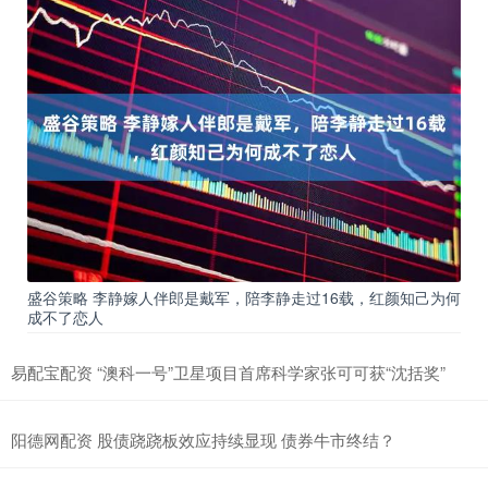
盛谷策略 李静嫁人伴郎是戴军，陪李静走过16载，红颜知己为何
成不了恋人
易配宝配资 “澳科一号”卫星项目首席科学家张可可获“沈括奖”
阳德网配资 股债跷跷板效应持续显现 债券牛市终结？