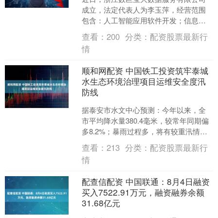
成立，法定代表人为李玉萍，经营范围
包含：人工智能应用软件开发；信息技
术咨询服务；云计算装备技术服务；网
查看：
200
分类：
配资股票最新行
络与信息安全软件开发等。....
情
顺和网配资 中国铁工投资筑牢泰城
水生态环境治理项目运维安全度汛
防线
据泰安市水文中心预测：今年以来，全
市平均降水量380.4毫米，较常年同期偏
多8.2%；暴雨过程多，将有较重汛情。
为积极应对严峻的防汛形势，中国铁工
查看：
213
分类：
配资股票最新行
投资旗下中铁....
情
配查信配资 中国联通：8月4日融资
买入7522.91万元，融资融券余额
31.68亿元