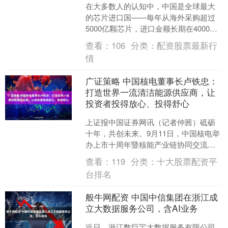
在大多数人的认知中，中国是全球最大
的芯片进口国——每年从海外采购超过
5000亿颗芯片，进口金额长期在4000亿
美元上下波动，这一数字甚至超过了石
查看：
106
分类：
配资股票最新行
油，成为中国单一....
情
广证策略 中国核电董事长卢铁忠：
打造世界一流清洁能源供应商，让
投资者投得放心、投得舒心
上证报中国证券网讯（记者仲茜）砥砺
十年，共创未来。9月11日，中国核电举
办上市十周年暨核能产业链协同交流
会。2015年6月10日，中国核电登陆A股
查看：
119
分类：
十大股票配资平
市场，成为A股....
台排名
般牛网配资 中国中信集团在浙江成
立大数据服务公司，含AI业务
近日，浙江数巨宝大数据服务有限公司