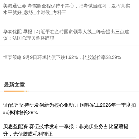
美港通证券 考驾照全程保持平常心，把考试当练习，发挥真实
水平就好_教练_小时候_考科三
华泰优配 早报 | 习近平在金砖国家领导人线上峰会提出三点建
议；法国总理贝鲁将辞职
恒泰策略 9月9日环旭转债下跌1.92%，转股溢价率28.39%
最新文章
证配所 坚持研发创新为核心驱动力 国科军工2026年一季度扣
非净利增长29%
贝思盈配资 赛伍技术发布一季报：非光伏业务占比显著提
升，光伏胶膜毛利转正