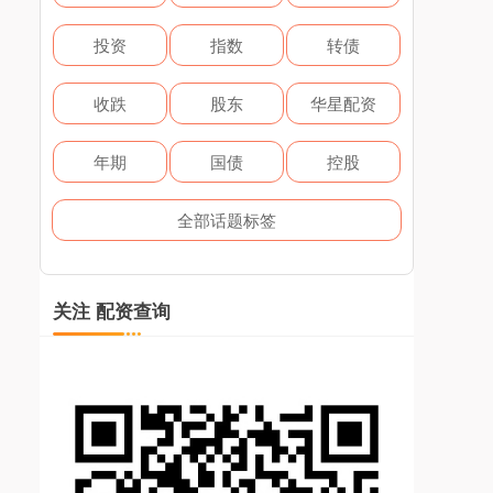
投资
指数
转债
收跌
股东
华星配资
年期
国债
控股
全部话题标签
关注 配资查询