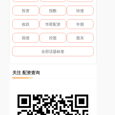
投资
指数
转债
收跌
华星配资
年期
国债
控股
股东
全部话题标签
关注 配资查询