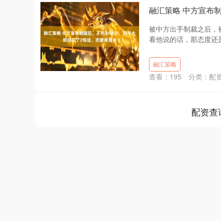
融汇策略 中方宣布
被中方出手制裁之后，被
看他说的话，那态度还是
融汇策略
查看：
195
分类：
配
配资查