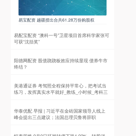
易宝配资 越疆授出合共61.28万份购股权
易配宝配资 “澳科一号”卫星项目首席科学家张可
可获“沈括奖”
阳德网配资 股债跷跷板效应持续显现 债券牛市
终结？
美港通证券 考驾照全程保持平常心，把考试当
练习，发挥真实水平就好_教练_小时候_考科三
华泰优配 早报 | 习近平在金砖国家领导人线上
峰会提出三点建议；法国总理贝鲁将辞职
恒泰策略 9月9日环旭转债下跌1.92%，转股溢