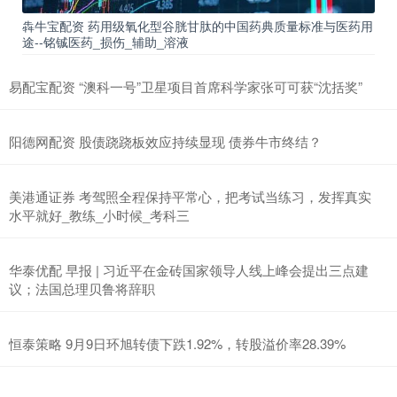
犇牛宝配资 药用级氧化型谷胱甘肽的中国药典质量标准与医药用
途--铭铖医药_损伤_辅助_溶液
易配宝配资 “澳科一号”卫星项目首席科学家张可可获“沈括奖”
阳德网配资 股债跷跷板效应持续显现 债券牛市终结？
美港通证券 考驾照全程保持平常心，把考试当练习，发挥真实
水平就好_教练_小时候_考科三
华泰优配 早报 | 习近平在金砖国家领导人线上峰会提出三点建
议；法国总理贝鲁将辞职
恒泰策略 9月9日环旭转债下跌1.92%，转股溢价率28.39%