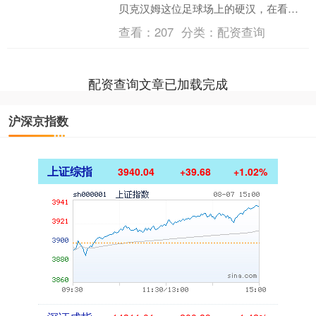
贝克汉姆这位足球场上的硬汉，在看球
赛时竟然搂抱并亲吻了他的女儿，这一
查看：
207
分类：
配资查询
幕让不少网友直呼看不懂....
配资查询文章已加载完成
沪深京指数
上证综指
3940.04
+39.68
+1.02%