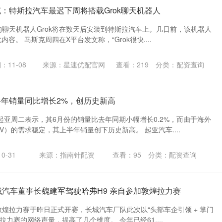
克：特斯拉汽车最迟下周将搭载Grok聊天机器人
I的聊天机器人Grok将在数天后安装到特斯拉汽车上。几日前，该机器人
容。 马斯克周四在X平台发文称，“Grok很快....
：11-08
来源：星速优配官网
查看：
219
分类：
配资查询
半年销量同比增长2%，创历史新高
起亚周二表示，其6月份的销量比去年同期小幅增长0.2%，而由于海外
V）的需求稳定，其上半年销量创下历史新高。 起亚汽车....
0-31
来源：指南针配资
查看：
95
分类：
配资查询
城汽车董事长魏建军驾驶哈弗H9 亲自参加敦煌拉力赛
敦煌拉力赛于昨日正式开赛，长城汽车厂队此次以“头部车企引领 + 掌门
拉力赛的网络声量，提高了几个维度。 今年已经61....