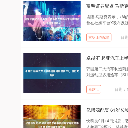
富明证券配资 马斯
埃隆·马斯克表示，xA
曾在社媒平台X发布反犹内
日期
富明证券配资
卓越汇 起亚汽车上
韩国第二大汽车制造商
对运动型多用途车（SU
日期：1
卓越汇
亿博源配资 61岁长
快科技9月14日消息，
人参赛”的模式，将越野