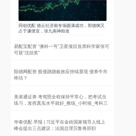
同创优配 德云社济南专场圆满成功，郭德纲又
占于谦便宜，张九南神助攻
易配宝配资 “澳科一号”卫星项目首席科学家张可
可获“沈括奖”
阳德网配资 股债跷跷板效应持续显现 债券牛市
终结？
美港通证券 考驾照全程保持平常心，把考试当
练习，发挥真实水平就好_教练_小时候_考科三
华泰优配 早报 | 习近平在金砖国家领导人线上
峰会提出三点建议；法国总理贝鲁将辞职