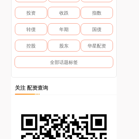
投资
收跌
指数
转债
年期
国债
控股
股东
华星配资
全部话题标签
关注 配资查询